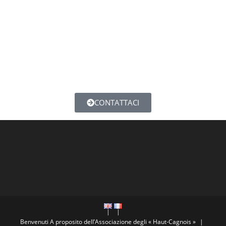
ASSOCIATION DES HAUT-CAGNOIS
Espace METRI 2 RUE XAVIER BLANC HAUT-de-CAGNES
06800 CAGNES SUR MER
CONTATTACI
Benvenuti
A proposito dell’Associazione degli « Haut-Cagnois »