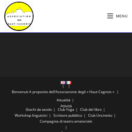
Salta
al
MENU
contenuto
Benvenuti
A proposito dell’Associazione degli « Haut-Cagnois »
Attualità
Attività
Giochi da tavolo
Club Yoga
Club del libro
Workshop linguistici
Scrittore pubblico
Club Uncinetto
Compagnia di teatro amatoriale