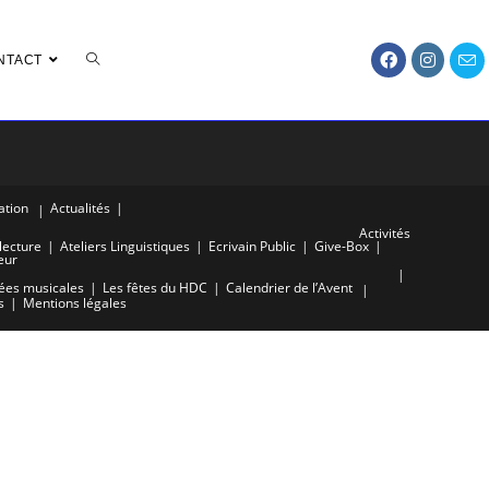
TOGGLE
NTACT
WEBSITE
ation
Actualités
Activités
lecture
Ateliers Linguistiques
Ecrivain Public
Give-Box
eur
ées musicales
Les fêtes du HDC
Calendrier de l’Avent
SEARCH
s
Mentions légales