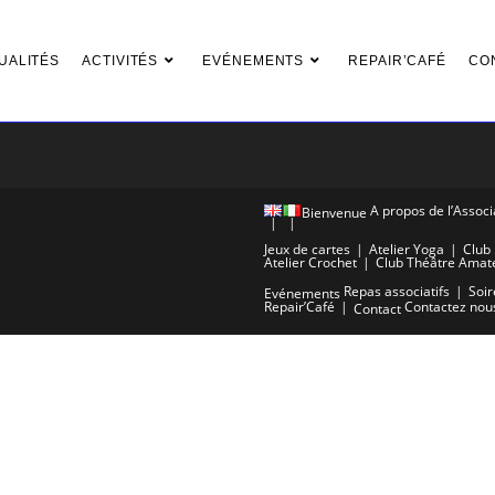
UALITÉS
ACTIVITÉS
EVÉNEMENTS
REPAIR’CAFÉ
CO
A propos de l’Associ
Bienvenue
Jeux de cartes
Atelier Yoga
Club 
Atelier Crochet
Club Théâtre Amat
Repas associatifs
Soir
Evénements
Repair’Café
Contactez nou
Contact