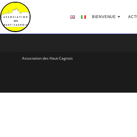
Skip
to
BIENVENUE
ACT
content
Association des Haut-Cagnois