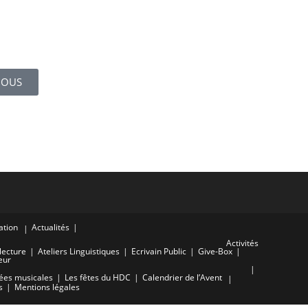
NOUS
ation
Actualités
Activités
lecture
Ateliers Linguistiques
Ecrivain Public
Give-Box
eur
ées musicales
Les fêtes du HDC
Calendrier de l’Avent
s
Mentions légales