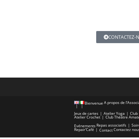
CONTACTEZ-
A propos de l’Associ
Bienvenue
Jeux de cartes
Atelier Yoga
Club 
Atelier Crochet
Club Théâtre Amat
Repas associatifs
Soir
Evénements
Repair’Café
Contactez nou
Contact