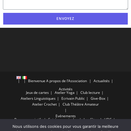
ENVOYEZ
Bienvenue
A propos de l’Association
Actualités
Activités
Jeux de cartes
Atelier Yoga
Club lecture
Ateliers Linguistiques
Ecrivain Public
Give-Box
Atelier Crochet
Club Théâtre Amateur
Evénements
Repas associatifs
Soirées musicales
Les fêtes du HDC
Calendrier de l’Avent
Nous utilisons des cookies pour vous garantir la meilleure