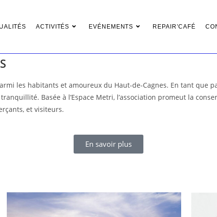
UALITÉS
ACTIVITÉS
EVÉNEMENTS
REPAIR’CAFÉ
CO
S
té parmi les habitants et amoureux du Haut-de-Cagnes. En tant que p
a tranquillité. Basée à l’Espace Metri, l’association promeut la cons
çants, et visiteurs.
En savoir plus