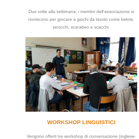
Due volte alla settimana, i membri dell'associazione si
riuniscono per giocare a giochi da tavolo come belote,
tarocchi, scarabeo e scacchi.
WORKSHOP LINGUISTICI
Vengono offerti tre workshop di conversazione (inglese-