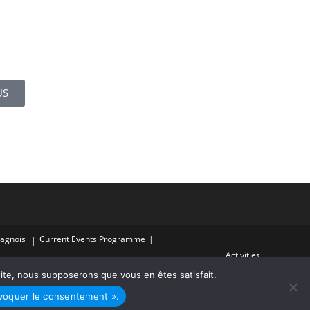
US
Cagnois
Current Events Programme
Activities
ading club
Language workshops
Public Writer
 site, nous supposerons que vous en êtes satisfait.
evenings
Haut-de-Cagnes festivals
Advent calendar
voquer le consentement ».
egal notice